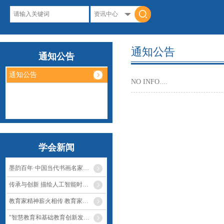
通知公告
通知公告
通知公告
NO INFO....
学会新闻
墨韵百年·中国当代书画名家作品展顺利闭幕
传承与创新 描绘人工智能时代教育的新图景
教育家精神薪火相传 教育家是上课上出来的——第六届"未来教育家成长论坛"暨"教育家成长联盟"全国五次会议开幕
"智慧教育和基础教育创新发展"第三届研讨会在上海召开