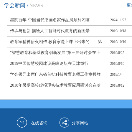
学会新闻 /
NEWS
更
墨韵百年·中国当代书画名家作品展顺利闭幕
2024/11/27
传承与创新 描绘人工智能时代教育的新图景
2019/10/18
教育家精神薪火相传 教育家是上课上出来的——第
2019/10/10
六届"未来教育家成长论坛"暨"教育家成长联盟"全
"智慧教育和基础教育创新发展"第三届研讨会在上
2019/8/25
国五次会议开幕
海召开
2019中国智慧校园建设高峰论坛在天津举行
2019/8/19
学会领导出席广东省首批科技教育名师工作室授牌
2019/1/4
仪式
2018年暑期高校虚拟现实技术教育应用研讨会在哈
2018/8/12
尔滨召开
在线咨询
分享网站