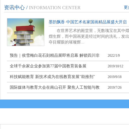
资讯中心 /
INFORMATION CENTER
更
墨韵飘香·中国艺术名家国画精品展盛大开启
在世界艺术的殿堂里，无数瑰宝在其中
熠生辉，而中国画更是经过时间的洗礼，发
夺目耀眼的璀璨辉...
预告｜侯雪梅白花石刻精品展即将启幕 解锁四川非
2022/1/9
遗石刻之美
全球千余家企业参加第77届中国教育装备展
2019/10/12
科技赋能教育 新技术成为在线教育发展"助推剂"
2019/9/18
国际媒体与教育大会在南山召开 聚焦人工智能与教
2019/7/26
育